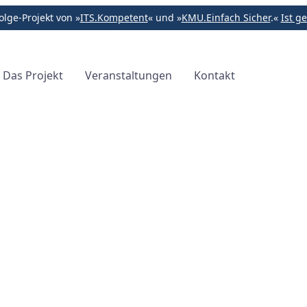
lge-Projekt von »
ITS.Kompetent
« und »
KMU.Einfach Sicher
.«
Ist ge
Das Projekt
Veranstaltungen
Kontakt