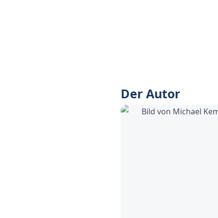
nur die Umsetzung im Tage
liefert hier ein praktisc
aber auch um der Führung
Probieren Sie es einfach m
Der Autor