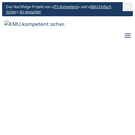
Das Nachfolge-Projekt von »
ITS.Kompetent
« und »
KMU.Einfach
Sicher
.«
Ist gestartet!