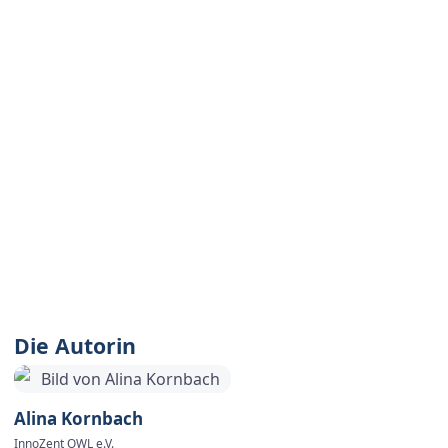
coactum GmbH.
Kostenfreie
Schulungsangebote für
KMUs
Nach Abschluss des Projekts werden die entwickelten
Schulungsinhalte und die digitale Plattform allen interessierten
KMUs kostenlos zur Verfügung gestellt. So können Unternehmen
aus ganz Deutschland von den innovativen und praxisnahen
Lösungen profitieren, um ihre IT-Sicherheitsstrategie gemäß
der NIS-2-Richtlinie zu optimieren.
Die Autorin
Alina Kornbach
InnoZent OWL e.V.