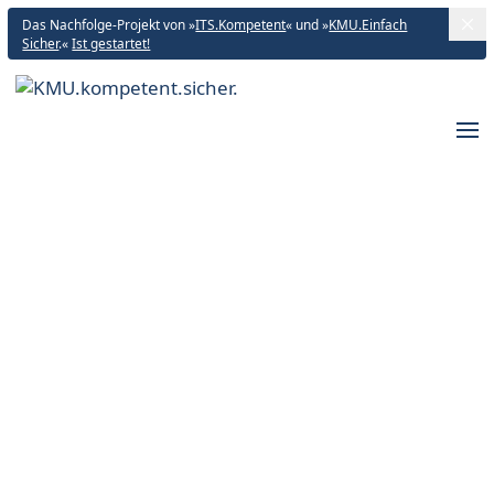
Das Nachfolge-Projekt von »
ITS.Kompetent
« und »
KMU.Einfach
Sicher
.«
Ist gestartet!