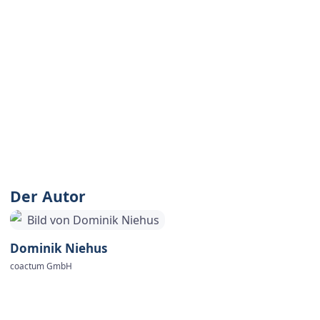
plant bereits Angebote für weitere Kooperation, um das
Unterstützungsangebot für kleine und mittlere Unternehmen
kontinuierlich auszubauen.
Links und weitere
Informationen
19. Paderborner Tag der IT-Sicherheit
Projektwebseite "FitNIS2-Navigator"
Der Autor
Dominik Niehus
coactum GmbH